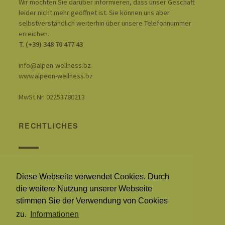
Wir möchten Sie darüber informieren, dass unser Geschäft
leider nicht mehr geöffnet ist. Sie können uns aber
selbstverständlich weiterhin über unsere Telefonnummer
erreichen.
T. (+39) 348 70 477 43
info@alpen-wellness.bz
www.alpeon-wellness.bz
MwSt.Nr. 02253780213
RECHTLICHES
Cookie policy
Datenschutzbestimmungen
Diese Webseite verwendet Cookies. Durch
Impressum
die weitere Nutzung unserer Webseite
stimmen Sie der Verwendung von Cookies
zu.
Informationen