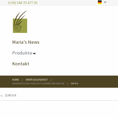
(+39) 348 70 477 43
Maria's News
Produkte
Kontakt
HOME
SPORT-GESUNDHEIT
AROMAPFLEGE-GESICHTSCREME-WILDROSE
INFOS
ZURÜCK