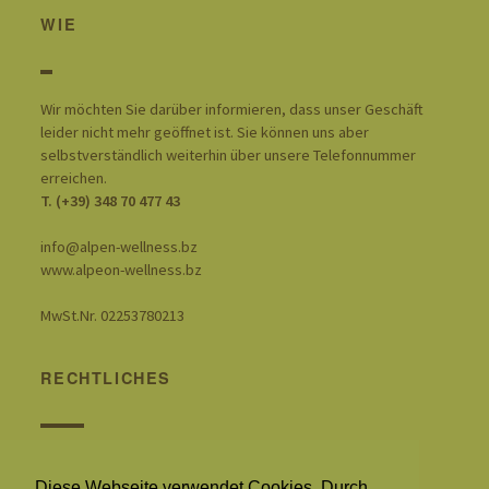
WIE
Wir möchten Sie darüber informieren, dass unser Geschäft
leider nicht mehr geöffnet ist. Sie können uns aber
selbstverständlich weiterhin über unsere Telefonnummer
erreichen.
T. (+39) 348 70 477 43
info@alpen-wellness.bz
www.alpeon-wellness.bz
MwSt.Nr. 02253780213
RECHTLICHES
Cookie policy
Datenschutzbestimmungen
Diese Webseite verwendet Cookies. Durch